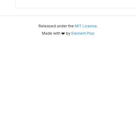
Released under the
MIT License
.
Made with ❤️ by
Element Plus