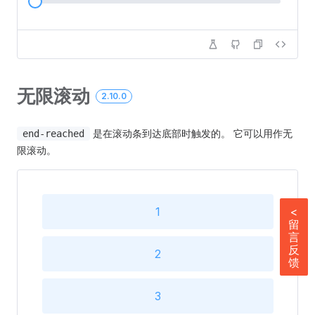
8
9
无限滚动
2.10.0
10
是在滚动条到达底部时触发的。 它可以用作无
end-reached
11
限滚动。
12
1
<
留
13
言
反
2
馈
14
3
15