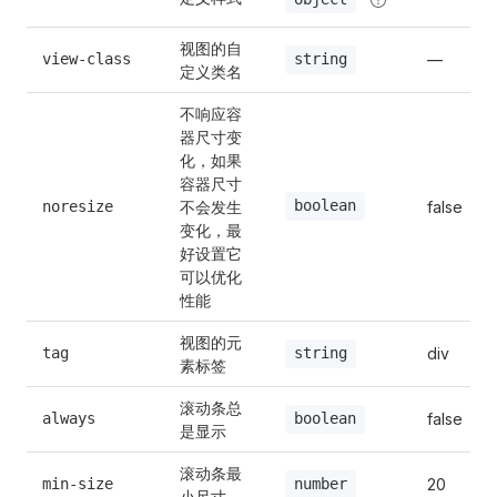
19
视图的自
view-class
—
string
定义类名
20
不响应容
器尺寸变
化，如果
21
容器尺寸
不会发生
boolean
noresize
false
变化，最
22
好设置它
可以优化
性能
23
视图的元
tag
div
string
素标签
24
滚动条总
always
false
boolean
是显示
25
滚动条最
min-size
20
number
小尺寸