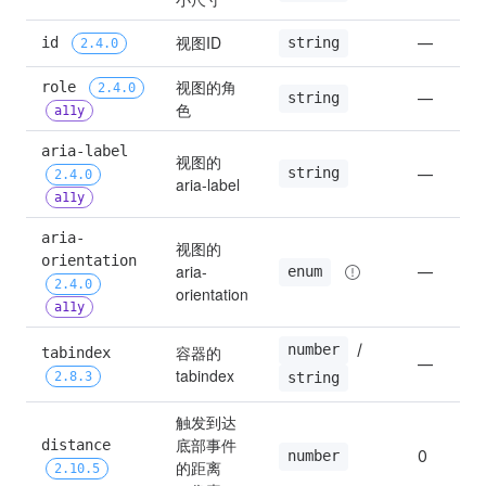
26
视图ID
id 
—
string
2.4.0
27
视图的角
role 
2.4.0
—
string
色
a11y
28
aria-label 
视图的 
string
—
2.4.0
aria-label
a11y
29
aria-
视图的 
orientation 
30
aria-
—
enum
2.4.0
orientation
a11y
 / 
number
容器的
tabindex 
—
tabindex
2.8.3
string
触发到达
底部事件
distance 
0
number
的距离
2.10.5