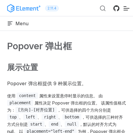
跳转到内容
2.11.4
Menu
Popover 弹出框
展示位置
Popover 弹出框提供 9 种展示位置。
使用
属性来设置悬停时显示的信息。 由
content
属性决定 Popover 弹出框的位置。 该属性值格式
placement
为：
，可供选择的四个方向分别是
[方向]-[对齐位置]
、
、
、
，可供选择的三种对齐
top
left
right
bottom
方式分别是
、
、
，默认的对齐方式为
start
end
null
null。 以
为例，Popover 弹出框会
placement="left-end"