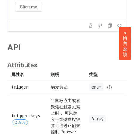
Click me
<
留
言
API
反
馈
Attributes
属性名
说明
类型
D
触发方式
trigger
h
enum
当鼠标点击或者
聚焦在触发元素
上时， 可以定
trigger-keys 
义一组键盘按键
Array
[
2.9.8
并且通过它们来
控制 Popover 