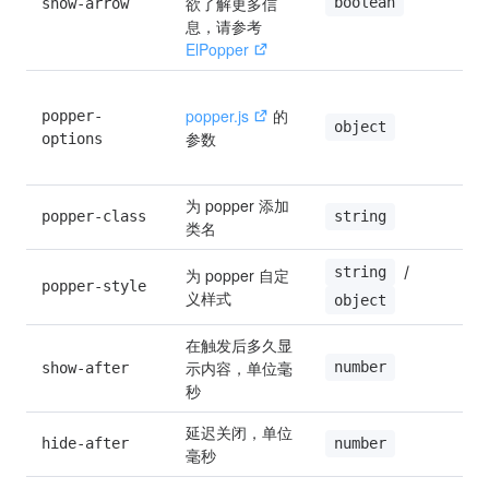
欲了解更多信
boolean
show-arrow
t
息，请参考 
ElPopper
popper.js
 的
popper-
'
object
参数
options
{
f
为 popper 添加
popper-class
string
类名
 / 
string
为 popper 自定
popper-style
义样式
object
在触发后多久显
示内容，单位毫
number
show-after
0
秒
延迟关闭，单位
hide-after
2
number
毫秒