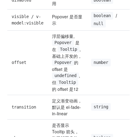
f
用
 / 
boolean
Popover 是否显
visible / v-
n
示
model:visible
null
浮层偏移量, 
 是
Popover
在 
,
Tooltip
基础上开发的， 
的 
offset
u
number
Popover
offset 是 
, 
undefined
但
Tooltip
的 offset 是12
定义渐变动画，
默认是 el-fade-
string
transition
in-linear
是否显示 
Tooltip 箭头， 