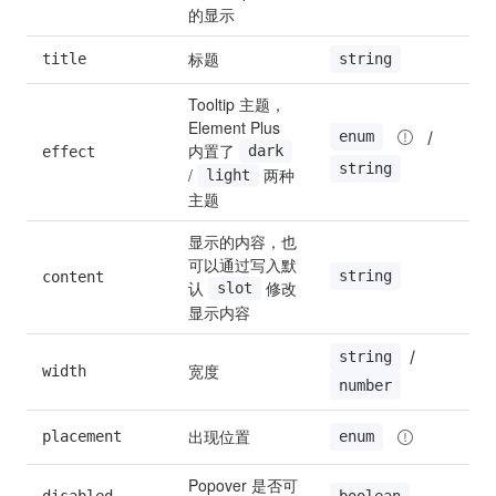
的显示
标题
title
string
Tooltip 主题，
Element Plus 
 / 
enum
内置了 
effect
dark
l
string
/ 
 两种
light
主题
显示的内容，也
可以通过写入默
string
content
''
认 
 修改
slot
显示内容
 / 
string
宽度
width
1
number
出现位置
placement
b
enum
Popover 是否可
disabled
boolean