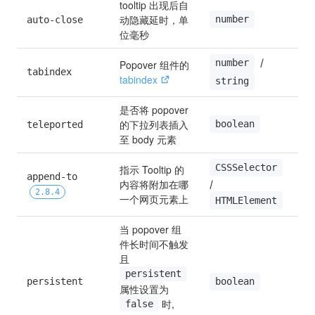
tooltip 出现后自
动隐藏延时，单
number
auto-close
0
位毫秒
 / 
number
Popover 组件的 
tabindex
0
tabindex
string
是否将 popover 
的下拉列表插入
boolean
teleported
t
至 body 元素
CSSSelector
指示 Tooltip 的
append-to 
内容将附加在哪
/ 
b
2.8.4
一个网页元素上
HTMLElement
当 popover 组
件长时间不触发
且 
persistent
persistent
t
boolean
属性设置为 
 时, 
false