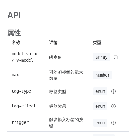
API
属性
名称
详情
类型
默
model-value 
绑定值
—
array
/ v-model
可添加标签的最大
max
—
number
数量
标签类型
tag-type
in
enum
标签效果
tag-effect
li
enum
触发输入标签的按
trigger
En
enum
键