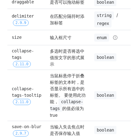
是否可以拖动标签
draggable
fa
boolean
 / 
string
在匹配分隔符时添
delimiter 
—
加标签
2.9.9
regex
输入框尺寸
size
—
enum
多选时是否将选中
collapse-
值按文字的形式展
boolean
tags 
fa
示
2.11.0
当鼠标悬停于折叠
标签的文本时，是
否显示所有选中的
collapse-
标签。 要使用此功
boolean
tags-tooltip 
fa
能，
collapse-
2.11.0
的值必须为
tags
true
当输入失去焦点时
save-on-blur 
tr
boolean
是否保存输入值
2.9.7