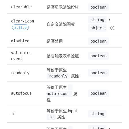
是否显示清除按钮
clearable
fa
boolean
 / 
string
clear-icon 
自定义清除图标
Ci
2.11.0
object
是否禁用
disabled
fa
boolean
validate-
是否触发表单验证
tr
boolean
event
等价于原生 
boolean
readonly
fa
 属性
readonly
等价于原生 
 属
boolean
autofocus
fa
autofocus 
性
等价于原生 input 
string
id
—
 属性
id
 / 
string