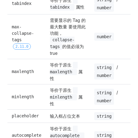
等价于原生 
tabindex
—
 属性
tabindex 
number
需要显示的 Tag 的
最大数量 要使用此
max-
功能，
collapse-
1
number
tags 
collapse-
的值必须为
tags
2.11.0
true
等价于原生 
 / 
string
 属
maxlength
—
maxlength 
number
性
等价于原生 
 / 
string
 属
minlength
—
minlength 
number
性
输入框占位文本
placeholder
—
string
等价于原生 
string
autocomplete
of
autocomplete 