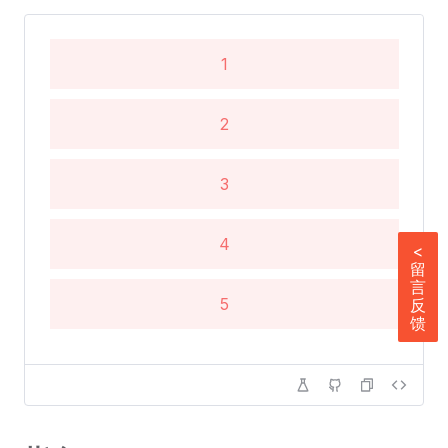
1
2
3
4
<
留
言
5
反
馈
6
7