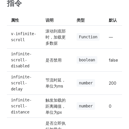
指令
8
属性
说明
类型
默认
9
滚动到底部
v-infinite-
时，加载更
Function
—
scroll
多数据
10
infinite-
是否禁用
boolean
scroll-
false
disabled
infinite-
节流时延，
number
scroll-
200
单位为ms
delay
触发加载的
infinite-
距离阈值，
number
scroll-
0
单位为px
distance
是否立即执