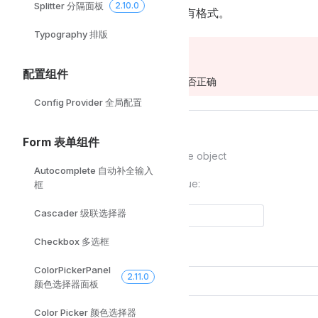
Splitter 分隔面板
2.10.0
在
这里
查看 Day.js 支持的所有格式。
Typography 排版
WARNING
配置组件
请一定要注意传入参数的大小写是否正确
Config Provider 全局配置
Form 表单组件
Emits Date object
Autocomplete 自动补全输入
Value:
框
Cascader 级联选择器
Checkbox 多选框
ColorPickerPanel
2.11.0
颜色选择器面板
Color Picker 颜色选择器