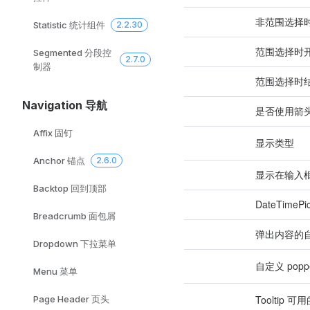
非范围选择
placeholder
Statistic 统计组件
2.2.30
范围选择时
start-placeholder
Segmented 分段控
2.7.0
制器
范围选择时
end-placeholder
Navigation 导航
是否使用箭
arrow-control
Affix 固钉
显示类型
type
Anchor 锚点
2.6.0
显示在输入
format
Backtop 回到顶部
DateTime
popper-class
Breadcrumb 面包屑
弹出内容的
popper-style
Dropdown 下拉菜单
自定义 pop
波普尔选项
Menu 菜单
Tooltip 可用
Page Header 页头
fallback-placements 
2.8.4