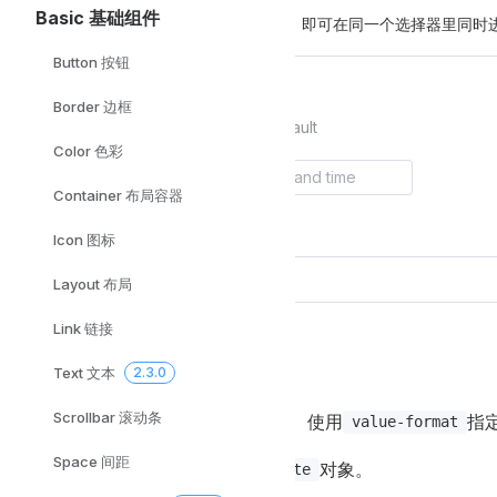
Basic 基础组件
通过设置
属性为
，即可在同一个选择器里同时进行
type
datetime
Button 按钮
Border 边框
Default
Color 色彩
Container 布局容器
Icon 图标
Layout 布局
Link 链接
日期时间格式
Text 文本
2.3.0
Scrollbar 滚动条
使用
指定输入框的格式。 使用
指
format
value-format
Space 间距
默认情况下，组件接受并返回
对象。
Date