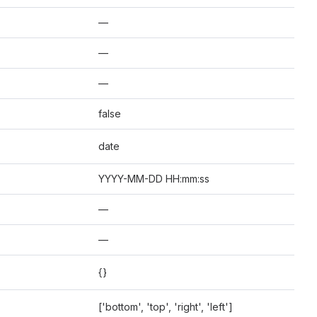
—
—
—
false
date
YYYY-MM-DD HH:mm:ss
—
—
{}
['bottom', 'top', 'right', 'left']