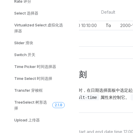
Rate 评分
Default
Select 选择器
Virtualized Select 虚拟化选
To
择器
Slider 滑块
Switch 开关
Time Picker 时间选择器
默认的起始与结束时刻
Time Select 时间选择
使用
进行范围选择时，在日期选择面板中选定起
datetimerange
Transfer 穿梭框
用的具体时刻。 我们可以使用
属性来控制它。
default-time
TreeSelect 树形选
二项控制结束日期的时间值。
2.1.8
择
Upload 上传器
Start and end date time 12:0