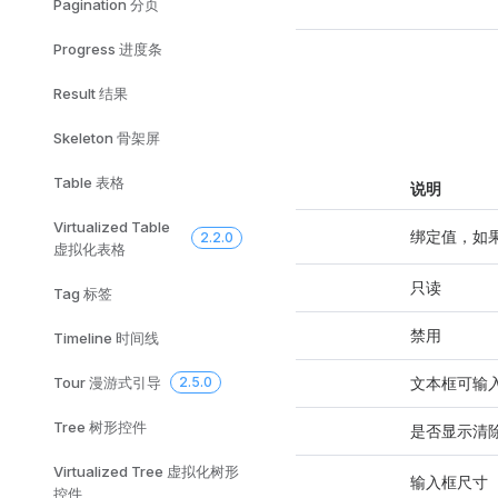
Pagination 分页
Progress 进度条
API
Result 结果
Skeleton 骨架屏
Attributes
Table 表格
属性名
说明
Virtualized Table
绑定值，如果
model-value / v-model
2.2.0
虚拟化表格
只读
readonly
Tag 标签
禁用
disabled
Timeline 时间线
文本框可输
editable
Tour 漫游式引导
2.5.0
Tree 树形控件
是否显示清
clearable
Virtualized Tree 虚拟化树形
输入框尺寸
size
控件