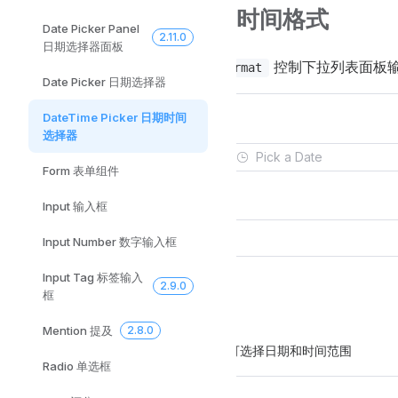
下拉列表中的日期和时间格式
Date Picker Panel
2.11.0
日期选择器面板
使用
和
控制下拉列表面板
date-format
time-format
Date Picker 日期选择器
DateTime Picker 日期时间
选择器
Form 表单组件
Input 输入框
Input Number 数字输入框
Input Tag 标签输入
2.9.0
框
日期和时间范围
Mention 提及
2.8.0
设置
为
即可选择日期和时间范围
type
datetimerange
Radio 单选框