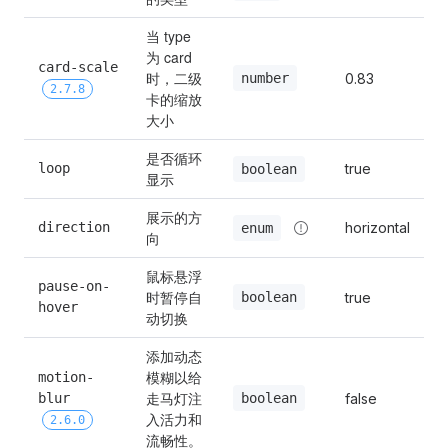
当 type 
为 card
card-scale 
时，二级
number
0.83
2.7.8
卡的缩放
大小
是否循环
loop
true
boolean
显示
展示的方
direction
horizontal
enum
向
鼠标悬浮
pause-on-
时暂停自
boolean
true
hover
动切换
添加动态
模糊以给
motion-
走马灯注
boolean
blur 
false
入活力和
2.6.0
流畅性。