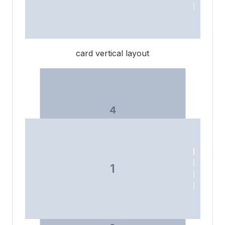
3
card vertical layout
2
4
1