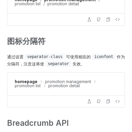
promotion list
/
promotion detail
图标分隔符
通过设置
可使用相应的
作为
separator-class
iconfont
分隔符，注意这将使
失效。
separator
homepage
promotion management
promotion list
promotion detail
Breadcrumb API